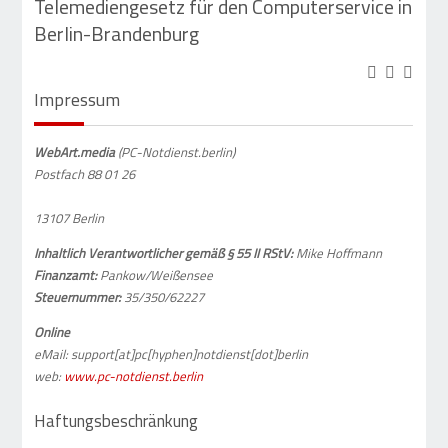
Telemediengesetz für den Computerservice in
Berlin-Brandenburg
Impressum
WebArt.media
(PC-Notdienst.berlin)
Postfach 88 01 26
13107 Berlin
Inhaltlich Verantwortlicher gemäß § 55 II RStV:
Mike Hoffmann
Finanzamt:
Pankow/Weißensee
Steuernummer:
35/350/62227
Online
eMail: support[at]pc[hyphen]notdienst[dot]berlin
web:
www.pc-notdienst.berlin
Haftungsbeschränkung