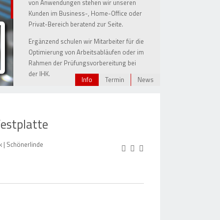
von Anwendungen stehen wir unseren
Kunden im Business-, Home-Office oder
Privat-Bereich beratend zur Seite.
Ergänzend schulen wir Mitarbeiter für die
Fehleranalyse
Referenz
Optimierung von Arbeitsabläufen oder im
Rahmen der Prüfungsvorbereitung bei
Datenbank mit Lösungen zu Hard- und Software
Alles auf einem Blick - Dosbefehle, ASCII, Unicode
der IHK.
Info
Termin
News
estplatte
 | Schönerlinde