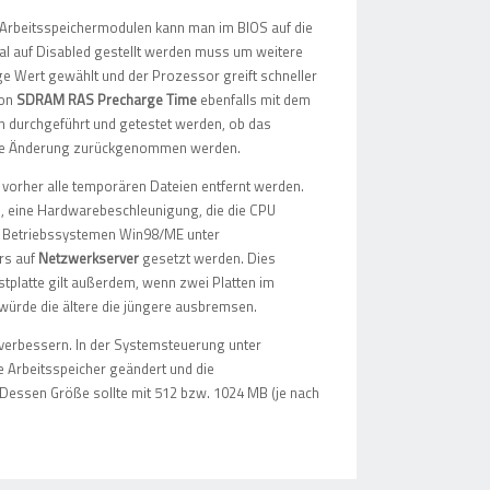
. Arbeitsspeichermodulen kann man im BIOS auf die
nmal auf Disabled gestellt werden muss um weitere
ge Wert gewählt und der Prozessor greift schneller
ion
SDRAM RAS Precharge Time
ebenfalls mit dem
en durchgeführt und getestet werden, ob das
letzte Änderung zurückgenommen werden.
vorher alle temporären Dateien entfernt werden.
, eine Hardwarebeschleunigung, die die CPU
en Betriebssystemen Win98/ME unter
rs auf
Netzwerkserver
gesetzt werden. Dies
stplatte gilt außerdem, wenn zwei Platten im
 würde die ältere die jüngere ausbremsen.
 verbessern. In der Systemsteuerung unter
le Arbeitsspeicher geändert und die
 Dessen Größe sollte mit 512 bzw. 1024 MB (je nach