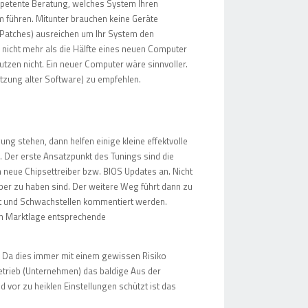
ompetente Beratung, welches System Ihren
führen. Mitunter brauchen keine Geräte
Patches) ausreichen um Ihr System den
nicht mehr als die Hälfte eines neuen Computer
tzen nicht. Ein neuer Computer wäre sinnvoller.
Nutzung alter Software) zu empfehlen.
ng stehen, dann helfen einige kleine effektvolle
Der erste Ansatzpunkt des Tunings sind die
em neue Chipsettreiber bzw. BIOS Updates an. Nicht
eiber zu haben sind. Der weitere Weg führt dann zu
t und Schwachstellen kommentiert werden.
en Marktlage entsprechende
n. Da dies immer mit einem gewissen Risiko
etrieb (Unternehmen) das baldige Aus der
d vor zu heiklen Einstellungen schützt ist das