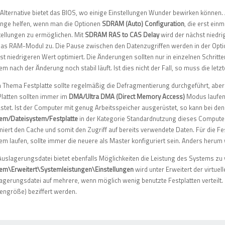
 Alternative bietet das BIOS, wo einige Einstellungen Wunder bewirken können
nge helfen, wenn man die Optionen
SDRAM (Auto) Configuration
, die erst ei
tellungen zu ermöglichen. Mit
SDRAM RAS to CAS Delay
wird der nächst niedri
das RAM-Modul zu. Die Pause zwischen den Datenzugriffen werden in der Opt
st niedrigeren Wert optimiert. Die Änderungen sollten nur in einzelnen Schritt
em nach der Änderung noch stabil läuft. Ist dies nicht der Fall, so muss die 
 Thema Festplatte sollte regelmäßig die Defragmentierung durchgeführt, aber 
Platten sollten immer im
DMA/Ultra DMA (Direct Memory Access)
Modus laufen
astet. Ist der Computer mit genug Arbeitsspeicher ausgerüstet, so kann bei d
em/Dateisystem/Festplatte
in der Kategorie Standardnutzung dieses Compute
miert den Cache und somit den Zugriff auf bereits verwendete Daten. Für die Fe
em laufen, sollte immer die neuere als Master konfiguriert sein. Anders herum
Auslagerungsdatei bietet ebenfalls Möglichkeiten die Leistung des Systems zu
em\Erweitert\Systemleistungen\Einstellungen
wird unter Erweitert der virtuel
agerungsdatei auf mehrere, wenn möglich wenig benutzte Festplatten verteilt.
tengröße) beziffert werden.