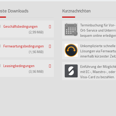
ste Downloads
Kurznachrichten
Terminbuchung für Vor-
15
Geschäftsbedingungen
Mai
Ort-Service und Unterrri
(2,99 MiB)
bequem online erledigen
Unkomplizierte schnelle
Fernwartungsbedingungen
01
Jan
Lösungen via Fernwart
(1,56 MiB)
innerhalb kürzester Zeit
Leasingbedingungen
Einführung der Möglichk
01
Sep
(3,56 MiB)
mit EC-, Maestro-, oder
Visa-Card zu bezahlen.