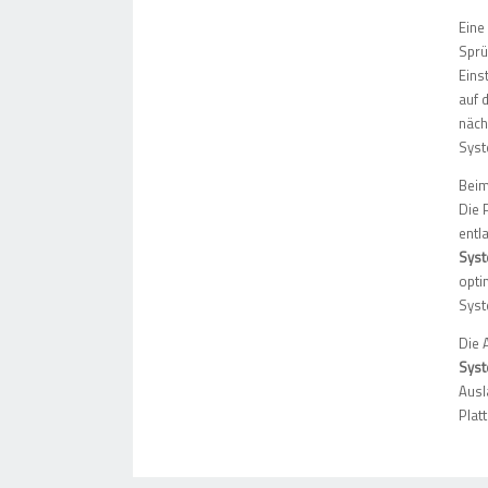
Eine
Sprü
Eins
auf 
näch
Syst
Beim
Die 
entl
Syst
opti
Syst
Die 
Syst
Ausl
Plat