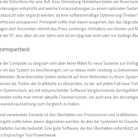
te der Entschluss für eine Auf- bzw. Umrüstung feststehen bieten wir Ihnen k
rderungen entspricht und welche Voraussetzungen zu einem optimalen System 
etauscht oder ergänzt werden, da eine softwaremäßige Optimierung (Treiber/
rfnissen anzupassen. Prinzipiell sollte man davon ausgehen, das das Upgrade 
agen darf. Ansonsten stimmt das Preis-Leistungs-Verhältnis von Kosten und Nu
te der PC also älter als vier Jahre sein ist ein Upgrade nicht oder nur bedingt (
temsparcheck
te der Computer zu langsam sein aber keine Mittel für neue Systeme zur Verfügu
fe um das System zu beschleunigen, um so etwas mehr Leistung zu bekommen. 
tetreiber. Boardhersteller bieten vielleicht auf ihren Webseiten zu Ihrem Syst
essen die Treiber der Grafikkarte zu überprüfen, zu der auf jedem Fall neue Tr
m Systemcheck, wo mit entsprechender Software Vergleichstests durchgeführ
enden sollte man immer aktuelle Checkversionen, um auch eine der derzeitig
warevoraussetzung zum Vergleich zu haben.
 viel verwendete Variante ist das Übertakten von Prozessoren und Grafikkarte
ergeht sollte lieber davon abgesehen werden, da dies bei Systemen im Dauerb
takteten Geräte bedeutet. Eine gute Software, die das Übertakten unterstützt un
ischsprachige Tool Powertweak.