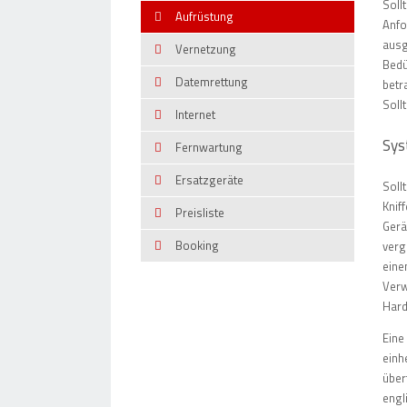
Soll
Aufrüstung
Anfo
ausg
Vernetzung
Bedü
Datemrettung
betr
Soll
Internet
Sys
Fernwartung
Ersatzgeräte
Soll
Knif
Preisliste
Gerä
Booking
verg
eine
Verw
Hard
Eine
einh
über
engl