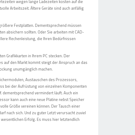
rtezeiten wegen lange Ladezeiten kosten auf die
le Arbeitszeit. Ältere Geräte sind auch anfällig
 größere Festplatten. Dementsprechend müssen
en absichern sollten. Oder Sie arbeiten mit CAD-
re Rechenleistung, die Ihren Bedürfnissen
sten Grafikkarten in Ihrem PC stecken. Der
es auf den Markt kommt steigt der Anspruch an das
fstockung unumgänglich machen.
peichermodulen, Austauschen des Prozessors,
dass bei der Aufrüstung von einzelnen Komponenten
. dementsprechend vermindert läuft. Auch ein
ssor kann auch eine neue Platine nebst Speicher
re volle Größe vereinen können. Der Tausch einer
rf nach sich. Und zu guter Letzt verursacht zuviel
wesentlichen Erfolg. Es muss hier letztendlich