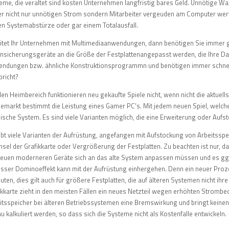
eme, die veraltet sind kosten Unternehmen langfristig bares Geld. Unnötige Wa
r nicht nur unnötigen Strom sondern Mitarbeiter vergeuden am Computer wertvol
n Systemabstürze oder gar einem Totalausfall.
itet Ihr Unternehmen mit Multimediaanwendungen, dann benötigen Sie immer
nsicherungsgeräte an die Größe der Festplattenangepasst werden, die Ihre Dat
ndungen bzw. ähnliche Konstruktionsprogrammn und benötigen immer schnelle
pricht?
den Heimbereich funktionieren neu gekaufte Spiele nicht, wenn nicht die aktuell
lemarkt bestimmt die Leistung eines Gamer PC's. Mit jedem neuen Spiel, welch
ische System. Es sind viele Varianten möglich, die eine Erweiterung oder Au
ibt viele Varianten der Aufrüstung, angefangen mit Aufstockung von Arbeitss
sel der Grafikkarte oder Vergrößerung der Festplatten. Zu beachten ist nur, 
neuen moderneren Geräte sich an das alte System anpassen müssen und es ggf
sser Dominoeffekt kann mit der Aufrüstung einhergehen. Denn ein neuer Proze
uten, dies gilt auch für größere Festplatten, die auf älteren Systemen nicht ih
ikkarte zieht in den meisten Fällen ein neues Netzteil wegen erhöhten Strombeda
itsspeicher bei älteren Betriebssystemen eine Bremswirkung und bringt keinen 
u kalkuliert werden, so dass sich die Systeme nicht als Kostenfalle entwickeln.