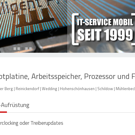
•
•
•
•
•
platine, Arbeitsspeicher, Prozessor und F
r Berg | Reinickendorf | Wedding | Hohenschönhausen | Schildow | Mühlenbeck
-Aufrüstung
rclocking oder Treiberupdates