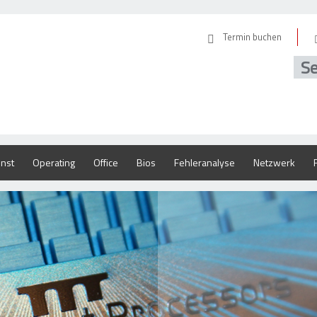
Termin buchen
Se
nst
Operating
Office
Bios
Fehleranalyse
Netzwerk