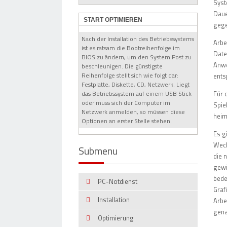
Syst
Daue
START OPTIMIEREN
gege
Nach der Installation des Betriebssystems
Arbe
ist es ratsam die Bootreihenfolge im
Date
BIOS zu ändern, um den System Post zu
Anwe
beschleunigen. Die günstigste
Reihenfolge stellt sich wie folgt dar:
ents
Festplatte, Diskette, CD, Netzwerk. Liegt
Für 
das Betriebssystem auf einem USB Stick
oder muss sich der Computer im
Spie
Netzwerk anmelden, so müssen diese
heim
Optionen an erster Stelle stehen.
Es g
Wech
Submenu
die 
gewi
bede
PC-Notdienst
Graf
Installation
Arbe
gena
Optimierung