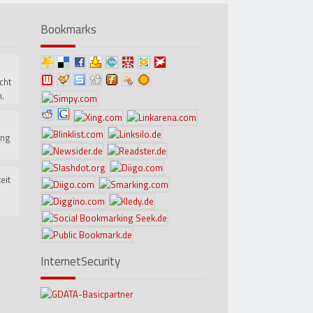
Bookmarks
cht
.
ung
.
eit
InternetSecurity